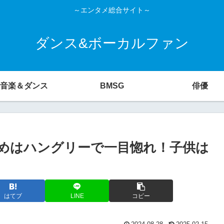
～エンタメ総合サイト～
ダンス&ボーカルファン
音楽＆ダンス
BMSG
俳優
めはハングリーで一目惚れ！子供は
はてブ
LINE
コピー