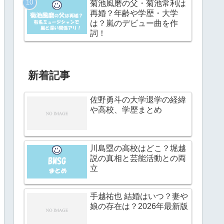
菊池風磨の父・菊池常利は
再婚？年齢や学歴・大学
は？嵐のデビュー曲を作
詞！
新着記事
佐野勇斗の大学退学の経緯
や高校、学歴まとめ
川島塁の高校はどこ？堀越
説の真相と芸能活動との両
立
手越祐也 結婚はいつ？妻や
娘の存在は？2026年最新版