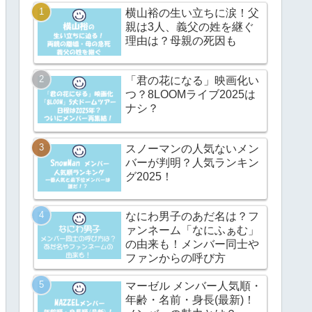
横山裕の生い立ちに涙！父
親は3人、義父の姓を継ぐ
理由は？母親の死因も
「君の花になる」映画化い
つ？8LOOMライブ2025は
ナシ？
スノーマンの人気ないメン
バーが判明？人気ランキン
グ2025！
なにわ男子のあだ名は？フ
ァンネーム「なにふぁむ」
の由来も！メンバー同士や
ファンからの呼び方
マーゼル メンバー人気順・
年齢・名前・身長(最新)！