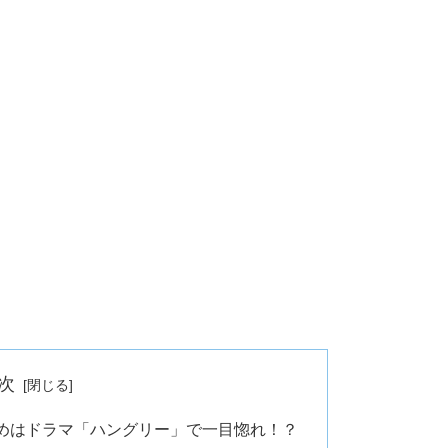
次
めはドラマ「ハングリー」で一目惚れ！？