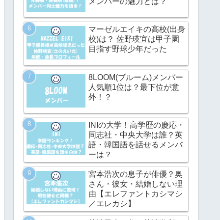
メンバーの魅力とは？
マーゼルエイキの高校(出身
校)は？ 佐野瑛宜は甲子園
目指す野球少年だった
8LOOM(ブルーム)メンバー
人気順1位は？最下位が意
外！？
INIの大学！高学歴の慶応・
同志社・中央大学は誰？英
語・韓国語を話せるメンバ
ーは？
宮本浩次の息子が俳優？奥
さん・彼女・結婚しない理
由【エレファントカシマシ
／エレカシ】