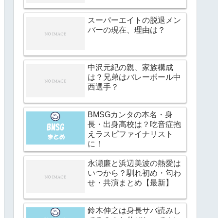
スーパーエイトの脱退メン
バーの現在、理由は？
中沢元紀の親、家族構成
は？兄弟はバレーボール中
西選手？
BMSGカンタの本名・身
長・出身高校は？吃音症抱
えラスピファイナリスト
に！
永瀬廉と浜辺美波の熱愛は
いつから？馴れ初め・匂わ
せ・共演まとめ【最新】
鈴木伸之は身長サバ読みし