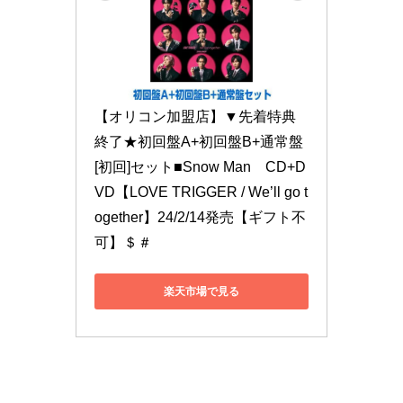
【オリコン加盟店】▼先着特典
終了★初回盤A+初回盤B+通常盤
[初回]セット■Snow Man　CD+D
VD【LOVE TRIGGER / We’ll go t
ogether】24/2/14発売【ギフト不
可】＄＃
楽天市場で見る