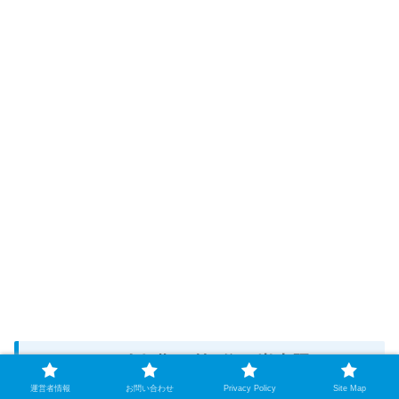
スノーマン人気順！第7位：岩本照
運営者情報
お問い合わせ
Privacy Policy
Site Map