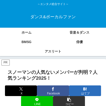
～エンタメ総合サイト～
ダンス&ボーカルファン
ホーム
音楽＆ダンス
BMSG
俳優
アスリート
PR
スノーマンの人気ないメンバーが判明？人
気ランキング2025！
X
Facebook
はてブ
LINE
コピー