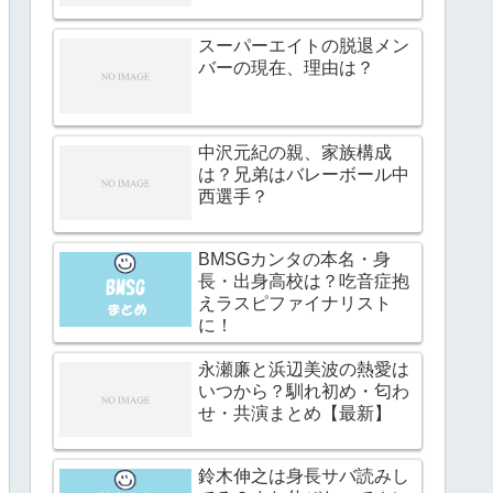
スーパーエイトの脱退メン
バーの現在、理由は？
中沢元紀の親、家族構成
は？兄弟はバレーボール中
西選手？
BMSGカンタの本名・身
長・出身高校は？吃音症抱
えラスピファイナリスト
に！
永瀬廉と浜辺美波の熱愛は
いつから？馴れ初め・匂わ
せ・共演まとめ【最新】
鈴木伸之は身長サバ読みし