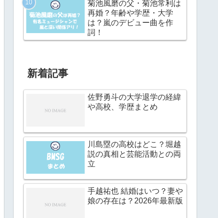
菊池風磨の父・菊池常利は
再婚？年齢や学歴・大学
は？嵐のデビュー曲を作
詞！
新着記事
佐野勇斗の大学退学の経緯
や高校、学歴まとめ
川島塁の高校はどこ？堀越
説の真相と芸能活動との両
立
手越祐也 結婚はいつ？妻や
娘の存在は？2026年最新版