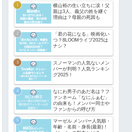
横山裕の生い立ちに涙！父
親は3人、義父の姓を継ぐ
理由は？母親の死因も
「君の花になる」映画化い
つ？8LOOMライブ2025は
ナシ？
スノーマンの人気ないメン
バーが判明？人気ランキン
グ2025！
なにわ男子のあだ名は？フ
ァンネーム「なにふぁむ」
の由来も！メンバー同士や
ファンからの呼び方
マーゼル メンバー人気順・
年齢・名前・身長(最新)！