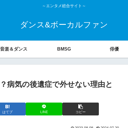
～エンタメ総合サイト～
ダンス&ボーカルファン
音楽＆ダンス
BMSG
俳優
？病気の後遺症で外せない理由と
はてブ
LINE
コピー