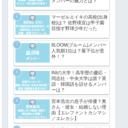
メンバーの魅力とは？
マーゼルエイキの高校(出身
校)は？ 佐野瑛宜は甲子園
目指す野球少年だった
8LOOM(ブルーム)メンバー
人気順1位は？最下位が意
外！？
INIの大学！高学歴の慶応・
同志社・中央大学は誰？英
語・韓国語を話せるメンバ
ーは？
宮本浩次の息子が俳優？奥
さん・彼女・結婚しない理
由【エレファントカシマシ
／エレカシ】