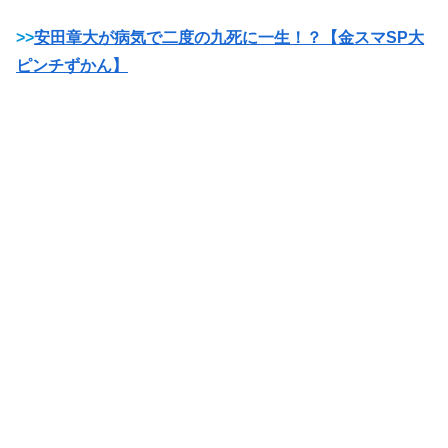
>>
安田章大が病気で二度の九死に一生！？【金スマSP大
ピンチずかん】