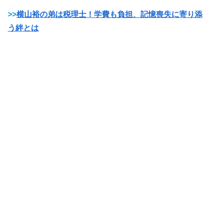
>>
横山裕の弟は税理士！学費も負担、記憶喪失に寄り添
う絆とは