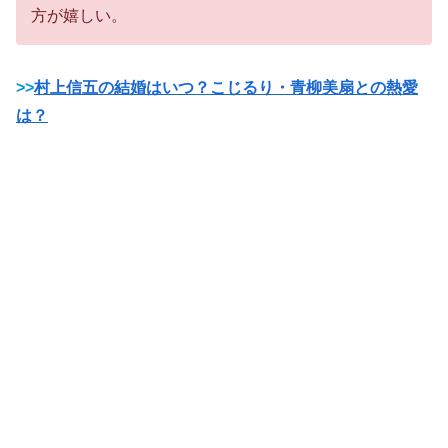
方が嬉しい。
>>
村上信五の結婚はいつ？こじるり・青柳美扇との熱愛
は？