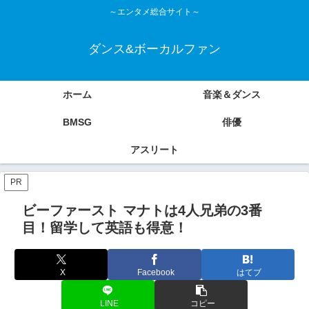
～エンタメ総合サイト～
ダンス&ボーカルファン
ホーム
音楽＆ダンス
BMSG
俳優
アスリート
PR
ビーファースト マナトは4人兄弟の3番
目！留学して英語も得意！
X
Facebook
はてブ
LINE
コピー