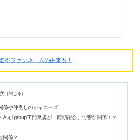
名やファンネームの由来も！
次
関係や仲良しのジャニーズ
ぇ! group正門良規が「同期卍会」で密な関係！？
な関係？