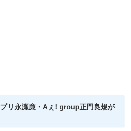
リ永瀬廉・Aぇ! group正門良規が