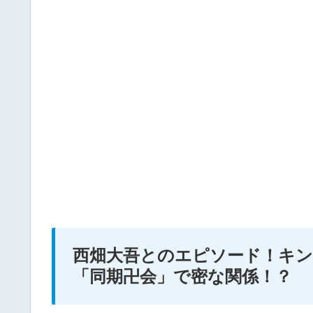
西畑大吾とのエピソード！キンプ
「同期卍会」で密な関係！？