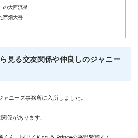
」の大西流星
た西畑大吾
ら見る交友関係や仲良しのジャニー
にジャニーズ事務所に入所しました。
友関係があります。
廉くん、同じくKing ＆ Princeの平野紫耀くん。