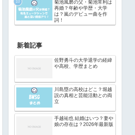
菊池風磨の父・菊池常利は
再婚？年齢や学歴・大学
は？嵐のデビュー曲を作
詞！
新着記事
佐野勇斗の大学退学の経緯
や高校、学歴まとめ
川島塁の高校はどこ？堀越
説の真相と芸能活動との両
立
手越祐也 結婚はいつ？妻や
娘の存在は？2026年最新版