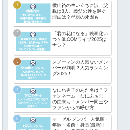
横山裕の生い立ちに涙！父
親は3人、義父の姓を継ぐ
理由は？母親の死因も
「君の花になる」映画化い
つ？8LOOMライブ2025は
ナシ？
スノーマンの人気ないメン
バーが判明？人気ランキン
グ2025！
なにわ男子のあだ名は？フ
ァンネーム「なにふぁむ」
の由来も！メンバー同士や
ファンからの呼び方
マーゼル メンバー人気順・
年齢・名前・身長(最新)！