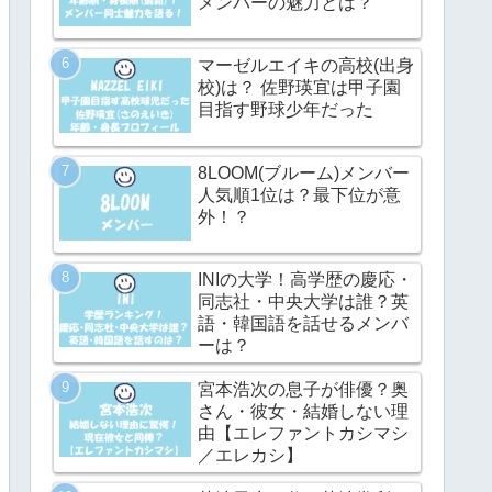
メンバーの魅力とは？
マーゼルエイキの高校(出身
校)は？ 佐野瑛宜は甲子園
目指す野球少年だった
8LOOM(ブルーム)メンバー
人気順1位は？最下位が意
外！？
INIの大学！高学歴の慶応・
同志社・中央大学は誰？英
語・韓国語を話せるメンバ
ーは？
宮本浩次の息子が俳優？奥
さん・彼女・結婚しない理
由【エレファントカシマシ
／エレカシ】