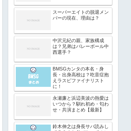
スーパーエイトの脱退メン
バーの現在、理由は？
中沢元紀の親、家族構成
は？兄弟はバレーボール中
西選手？
BMSGカンタの本名・身
長・出身高校は？吃音症抱
えラスピファイナリスト
に！
永瀬廉と浜辺美波の熱愛は
いつから？馴れ初め・匂わ
せ・共演まとめ【最新】
鈴木伸之は身長サバ読みし