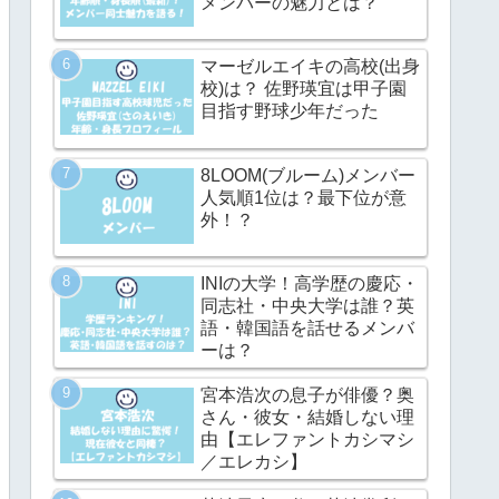
メンバーの魅力とは？
マーゼルエイキの高校(出身
校)は？ 佐野瑛宜は甲子園
目指す野球少年だった
8LOOM(ブルーム)メンバー
人気順1位は？最下位が意
外！？
INIの大学！高学歴の慶応・
同志社・中央大学は誰？英
語・韓国語を話せるメンバ
ーは？
宮本浩次の息子が俳優？奥
さん・彼女・結婚しない理
由【エレファントカシマシ
／エレカシ】