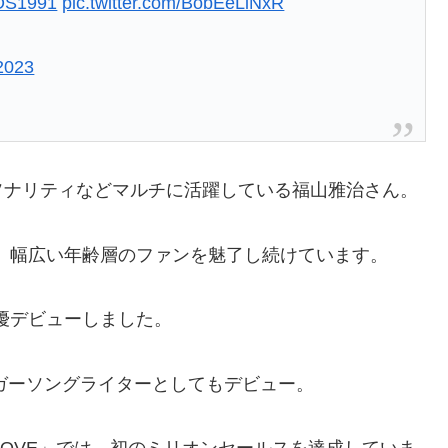
OS1991
pic.twitter.com/BobEeLiNxR
2023
ソナリティなどマルチに活躍している福山雅治さん。
え、幅広い年齢層のファンを魅了し続けています。
俳優デビューしました。
ンガーソングライターとしてもデビュー。