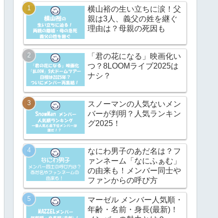
横山裕の生い立ちに涙！父
親は3人、義父の姓を継ぐ
理由は？母親の死因も
「君の花になる」映画化い
つ？8LOOMライブ2025は
ナシ？
スノーマンの人気ないメン
バーが判明？人気ランキン
グ2025！
なにわ男子のあだ名は？フ
ァンネーム「なにふぁむ」
の由来も！メンバー同士や
ファンからの呼び方
マーゼル メンバー人気順・
年齢・名前・身長(最新)！