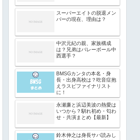
スーパーエイトの脱退メン
バーの現在、理由は？
中沢元紀の親、家族構成
は？兄弟はバレーボール中
西選手？
BMSGカンタの本名・身
長・出身高校は？吃音症抱
えラスピファイナリスト
に！
永瀬廉と浜辺美波の熱愛は
いつから？馴れ初め・匂わ
せ・共演まとめ【最新】
鈴木伸之は身長サバ読みし