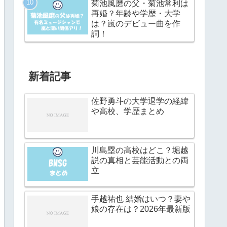
菊池風磨の父・菊池常利は
再婚？年齢や学歴・大学
は？嵐のデビュー曲を作
詞！
新着記事
佐野勇斗の大学退学の経緯
や高校、学歴まとめ
川島塁の高校はどこ？堀越
説の真相と芸能活動との両
立
手越祐也 結婚はいつ？妻や
娘の存在は？2026年最新版